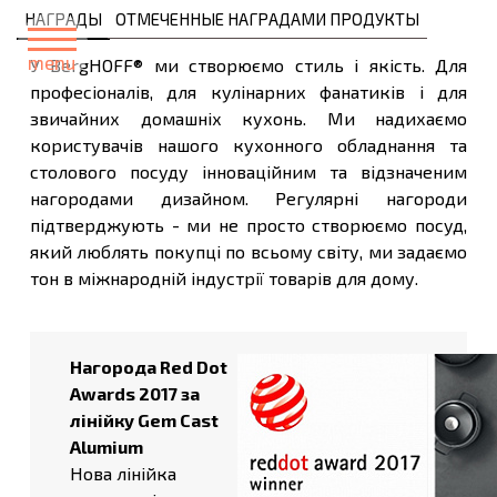
НАГРАДЫ
ОТМЕЧЕННЫЕ НАГРАДАМИ ПРОДУКТЫ
menu
У BergHOFF® ми створюємо стиль і якість. Для
професіоналів, для кулінарних фанатиків і для
звичайних домашніх кухонь. Ми надихаємо
користувачів нашого кухонного обладнання та
столового посуду інноваційним та відзначеним
нагородами дизайном. Регулярні нагороди
підтверджують - ми не просто створюємо посуд,
який люблять покупці по всьому світу, ми задаємо
тон в міжнародній індустрії товарів для дому.
Нагорода Red Dot
Awards 2017 за
лінійку Gem Cast
Alumium
Нова лінійка