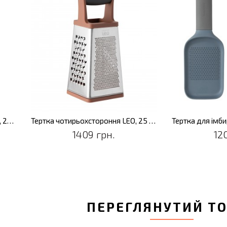
Тертка для цедри та імбиру LEO, 27 см
Тертка чотирьохстороння LEO, 25 см
1409 грн.
12
ПЕРЕГЛЯНУТИЙ Т