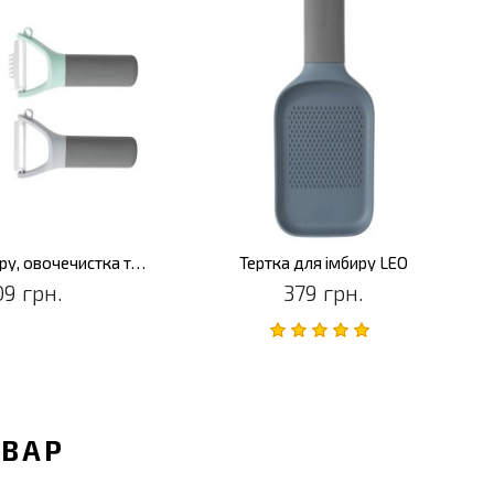
Тертка для імбиру, овочечистка та ніж із зестером LEO
Тертка для імбиру LEO
09 грн.
379 грн.
ОВАР