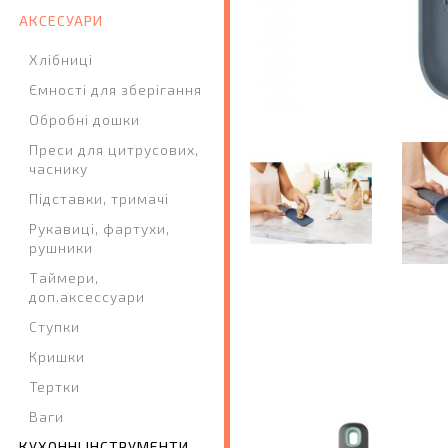
АКСЕСУАРИ
Хлібниці
Ємності для зберігання
Обробні дошки
Преси для цитрусових,
часнику
Підставки, тримачі
Рукавиці, фартухи,
рушники
Таймери,
доп.аксессуари
Ступки
Кришки
Тертки
Ваги
КУХОННІ ІНСТРУМЕНТИ