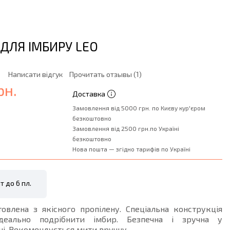
 ДЛЯ ІМБИРУ LEO
Написати відгук
Прочитать отзывы (1)
рн.
Доставка
Замовлення від 5000 грн. по Києву кур'єром
безкоштовно
Замовлення від 2500 грн.по Україні
безкоштовно
Нова пошта — згідно тарифів по Україні
т до 6 пл.
овлена з якісного пропілену. Спеціальна конструкція
ідеально подрібнити імбир. Безпечна і зручна у
і. Рекомендується мити вручну.