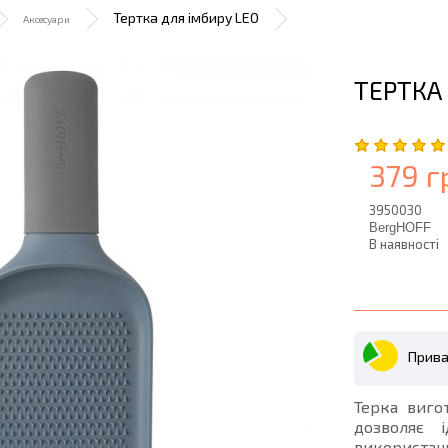
Тертка для імбиру LEO
Аксесуари
ТЕРТКА
379 г
3950030
BergHOFF
В наявності
Прива
Терка вигот
дозволяє 
використанн