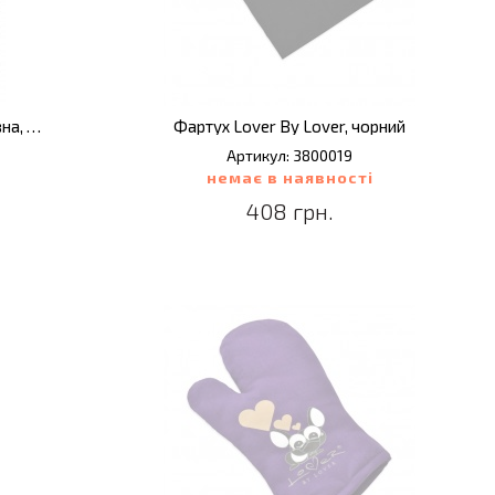
Набір кухонних плейсматів GEM, бавовна, 55 х 35 см, 2 шт.
Фартух Lover By Lover, чорний
Артикул: 3800019
немає в наявності
408 грн.