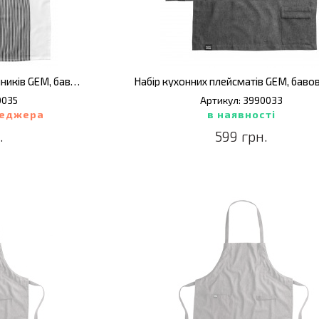
Набір кухонних світлих рушників GEM, бавовна, 50 х 70 см, 2 шт.
0035
Артикул: 3990033
неджера
в наявності
.
599 грн.