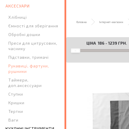
АКСЕСУАРИ
Хлібниці
Головна
Інтернет-магазин
Ємності для зберігання
Обробні дошки
ЦІНА
186
-
1239
ГРН.
Преси для цитрусових,
часнику
Підставки, тримачі
Рукавиці, фартухи,
рушники
Таймери,
доп.аксессуари
Ступки
Кришки
Тертки
Ваги
КУХОННІ ІНСТРУМЕНТИ