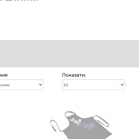
ння
Показати: