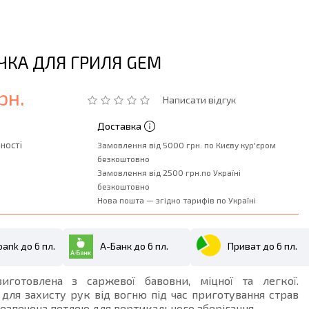
ЧКА ДЛЯ ГРИЛЯ GEM
рн.
Написати відгук
Доставка
ності
Замовлення від 5000 грн. по Києву кур'єром
безкоштовно
Замовлення від 2500 грн.по Україні
безкоштовно
Нова пошта — згідно тарифів по Україні
ank до 6 пл.
А-Банк до 6 пл.
Приват до 6 пл.
иготовлена ​​з саржевої бавовни, міцної та легкої.
для захисту рук від вогню під час приготування страв
абезпечена петлею для вертикального зберігання.