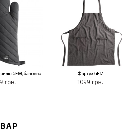
грилю GEM, бавовна
Фартух GEM
9 грн.
1099 грн.
ОВАР