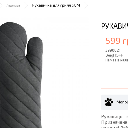
Рукавичка для гриля GEM
Аксесуари
РУКАВИ
599 г
3990021
BergHOFF
Немає в наяв
Monob
Рукавиця в
Призначена 
на грилі. З