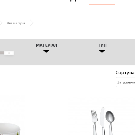
Дитяча серія
МАТЕРІАЛ
ТИП
Сортува