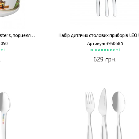
Набір посуду дитячий Monsters, порцеляна, 3 пр.
4050
Артикул: 3950684
ті
в наявності
.
629 грн.