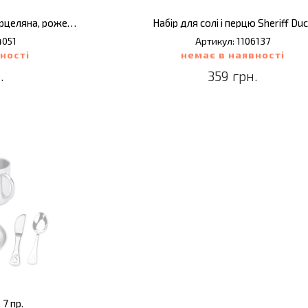
Набір посуду Monsters, порцеляна, рожевий, 3 пр.
Набір для солі і перцю Sheriff Du
4051
Артикул: 1106137
ності
немає в наявності
.
359 грн.
 7 пр.