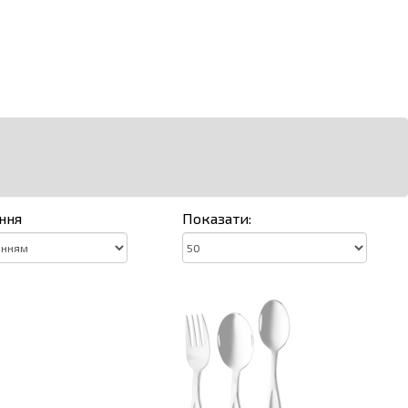
ння
Показати: