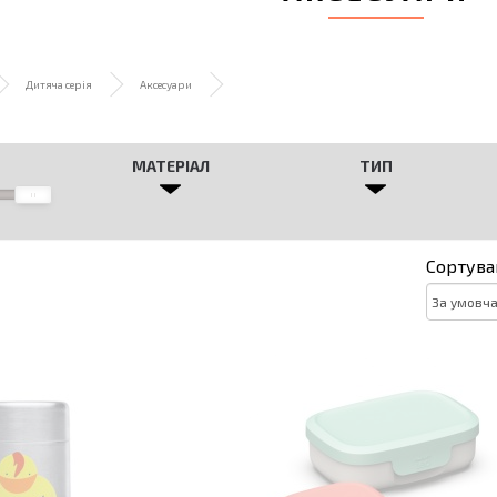
Дитяча серія
Аксесуари
МАТЕРІАЛ
ТИП
Сортува