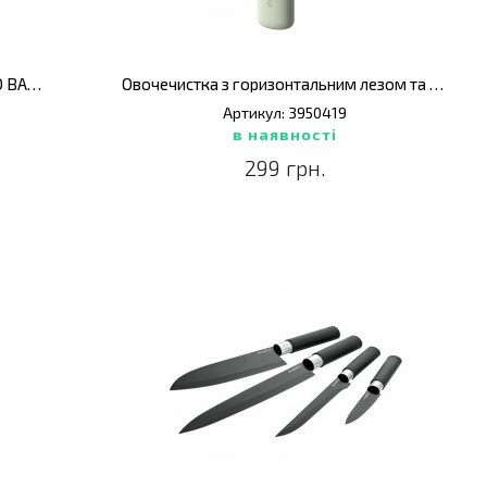
Підставка для ножів універсальна LEO BALANCE, 23 х 23,5 х 8 см
Овочечистка з горизонтальним лезом та зестером LEO BALANCE, 13 х 7 х 3 см
Артикул: 3950419
в наявності
299 грн.