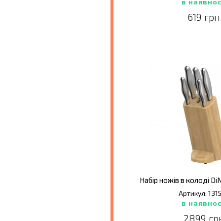
в наявнос
619 грн
Набір ножів в колоді DiN
Артикул: 131
в наявнос
2899 гр