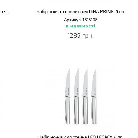
Набір ножів з покриттям DiNA VECTOR з чохлами, 3 пр.
Набір ножів з покриттям DiNA PRIME, 4 пр.
Артикул: 1315108
в наявності
1289 грн.
Набір ножів для стейка LEO LEGACY, 4 пр.