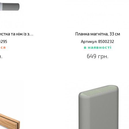
Тертка для імбиру, овочечистка та ніж із зестером LEO
Планка магнітна, 33 см
0295
Артикул: 8500232
ься
в наявності
.
649 грн.