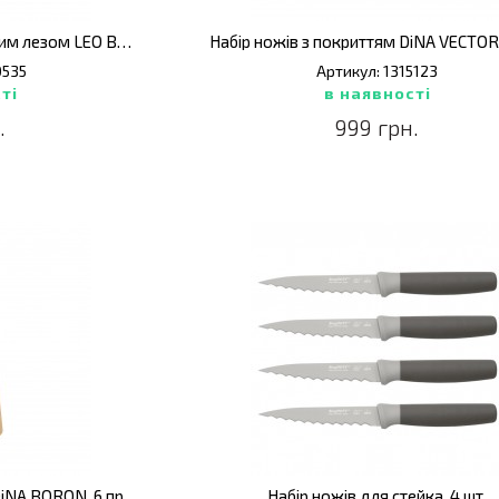
Овочечистка з вертикальним лезом LEO BALANCE, 17,5 х 2 см
0535
Артикул: 1315123
ті
в наявності
.
999 грн.
iNA BORON, 6 пр.
Набір ножів для стейка, 4 шт.