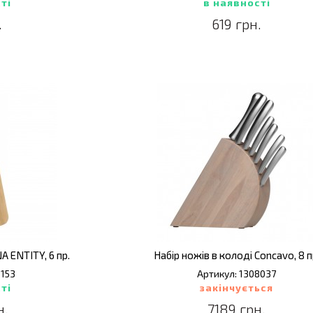
ті
в наявності
.
619 грн.
A ENTITY, 6 пр.
Набір ножів в колоді Concavo, 8 п
5153
Артикул: 1308037
ті
закінчується
н.
7189 грн.