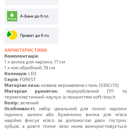
А-Банк до 6 пл.
Приват до 6 пл.
ХАРАКТЕРИСТИКИ:
Комплектація:
1 х вилка для нарізки, 17 см
1 x ніж обробний, 19 см
Колекція:
LEO
Серія:
FOREST
Матеріал леза:
кована нержавіюча сталь (X30Cr13)
Матеріал рукояток:
перероблений ПП та
термопластичний каучук із покриттям soft-touch
Колір:
зелений
Особливості:
набір ідеальний для тонкої нарізки
індички, шинки або буженини; вилка для м'яса
надійно фіксує м'ясо за допомогою двох гострих
зубців, а довге тонке лезо ножа використовується