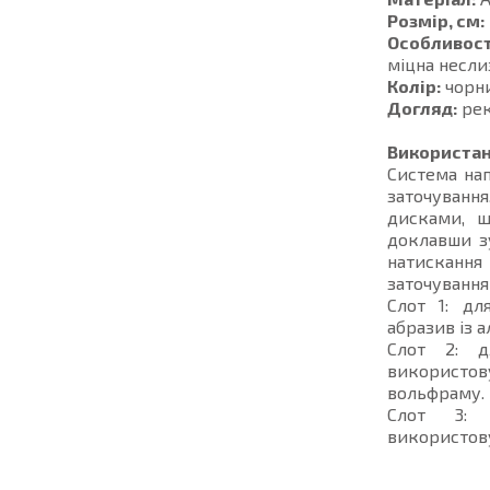
Розмір, см:
Особливост
міцна несли
Колір:
чорн
Догляд:
рек
Використан
Система на
заточування
дисками, щ
доклавши з
натисканн
заточування
Слот 1: дл
абразив із 
Слот 2: д
використо
вольфраму.
Слот 3: 
використову