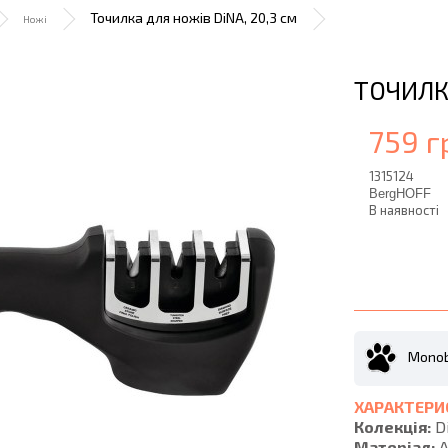
Точилка для ножiв DiNA, 20,3 см
Ножі
ТОЧИЛКА
759 г
1315124
BergHOFF
В наявності
Monob
ХАРАКТЕРИ
Колекція:
D
Матеріал:
А