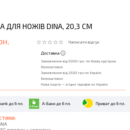
 ДЛЯ НОЖIВ DINA, 20,3 СМ
рн.
Написати відгук
Доставка
Замовлення від 5000 грн. по Києву кур'єром
безкоштовно
Замовлення від 2500 грн.по Україні
безкоштовно
Нова пошта — згідно тарифів по Україні
ank до 6 пл.
А-Банк до 6 пл.
Приват до 6 пл.
СТИКИ:
iNA
БС пластик + кераміка