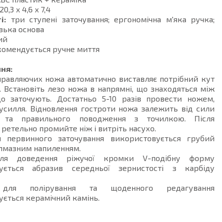
20,3 x 4,6 x 7,4
і:
три ступені заточування; ергономічна м'яка ручка;
зька основа
ий
омендується ручне миття
ня:
правляючих ножа автоматично виставляє потрібний кут
. Встановіть лезо ножа в напрямні, що знаходяться між
о заточують. Достатньо 5-10 разів провести ножем,
усилля. Відновлення гостроти ножа залежить від сили
я та правильного поводження з точилкою. Після
 ретельно промийте ніж і витріть насухо.
я первинного заточування використовується грубий
алмазним напиленням.
ля доведення ріжучої кромки V-подібну форму
вується абразив середньої зернистості з карбіду
для полірування та щоденного редагування
ється керамічний камінь.