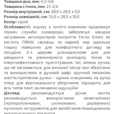
Товщина дна, мм:
4,2-4,6
Товщина стінок, мм:
2,1-2,4
Розмір внутрішній, см:
28,0 x 28,0 x 5,0
Розмір зовнішній, см:
52,0 х 28,5 х 10,0
Колір:
сірий
Особливості:
корпус з литого алюмінію продовжує
термін служби сковороди, забезпечує швидке
нагрівання; антипригарне покриття Ferno Green не
містить ПФОК, свинець та кадмій, має ідеально
гладку поверхню для комфортного догляду за
посудом; 2-х шарове цільнодискове дно для
швидкого та рівномірного розподілу тепла та
енергоефективного приготування їжі; знімна ручка,
що не нагрівається, для економії місця при зберіганні
та використанні в духовій шафі; зручний механізм
зняття/кріплення ручки - одним клацанням; на ручці
отвір для вертикального зберігання; підходить для
всіх типів плит, включаючи індукційні
Догляд:
рекомендується ручне миття;
рекомендується використання неметалічних
(поліпропіленових, силіконових, дерев'яних)
кухонних інструментів для запобігання пошкодженню
антипригарного покриття.