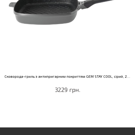
Сковорода-гриль з антипригарним покриттям GEM STAY COOL, сірий, 28 х 28 см, 3,2 л
3229 грн.