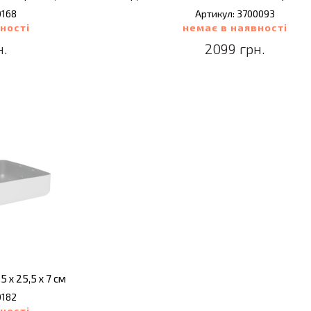
0168
Артикул: 3700093
ності
немає в наявності
н.
2099 грн.
5 х 25,5 х 7 см
0182
ності