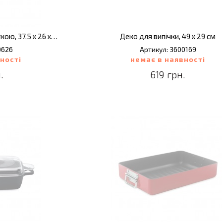
Деко для запікання з решіткою, 37,5 х 26 х 13,5 см
Деко для випічки, 49 х 29 см
0626
Артикул: 3600169
ності
немає в наявності
.
619 грн.