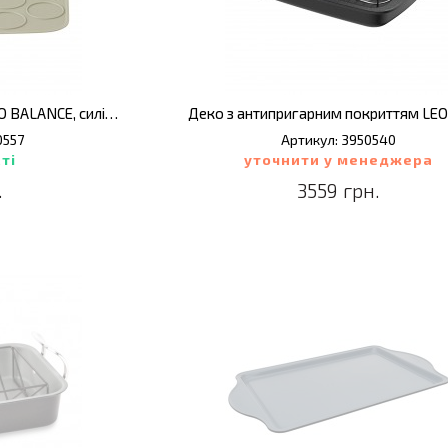
Килимок для випікання LEO BALANCE, силікон, 31,5 х 23 см
0557
Артикул: 3950540
ті
уточнити у менеджера
.
3559 грн.