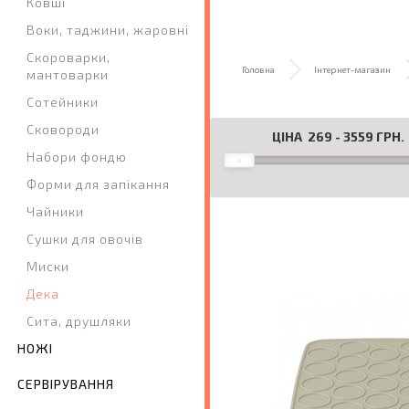
Ковші
Воки, таджини, жаровні
Скороварки,
Головна
Інтернет-магазин
мантоварки
Сотейники
Сковороди
ЦІНА
269
-
3559
ГРН.
Набори фондю
Форми для запікання
Чайники
Сушки для овочів
Миски
Дека
Сита, друшляки
НОЖІ
СЕРВІРУВАННЯ