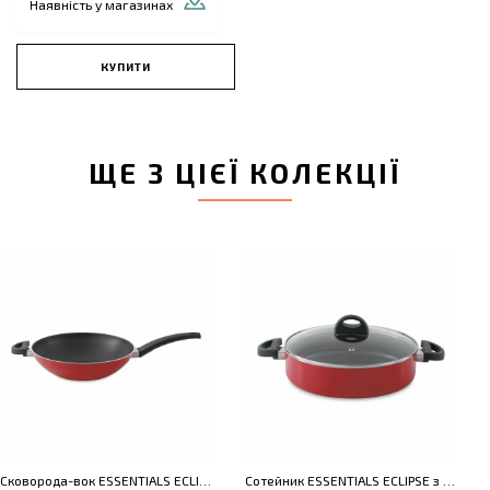
Наявність у магазинах
КУПИТИ
ЩЕ З ЦІЄЇ КОЛЕКЦІЇ
Сковорода-вок ESSENTIALS ECLIPSE без кришки, червоний, діам. 28 см, 3,2 л
Сотейник ESSENTIALS ECLIPSE з кришкою і 2-я ручками, червоний, діам. 26 см, 3,2 л