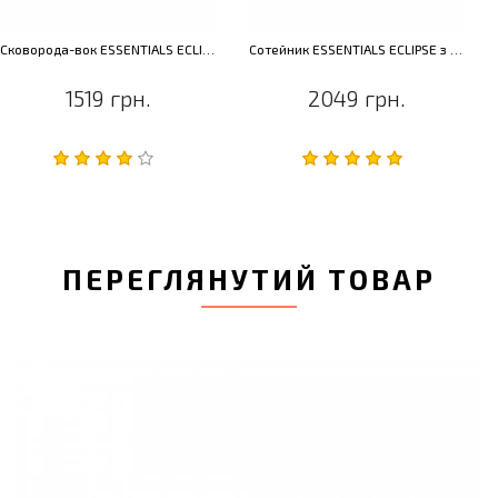
Сковорода-вок ESSENTIALS ECLIPSE без кришки, червоний, діам. 28 см, 3,2 л
Сотейник ESSENTIALS ECLIPSE з кришкою і 2-я ручками, червоний, діам. 26 см, 3,2 л
1519 грн.
2049 грн.
ПЕРЕГЛЯНУТИЙ ТОВАР