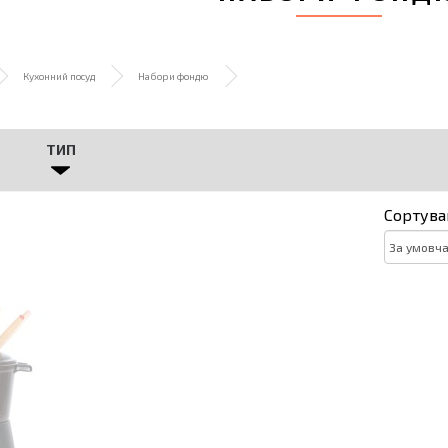
Кухонний посуд
Набори фондю
ТИП
Сортува