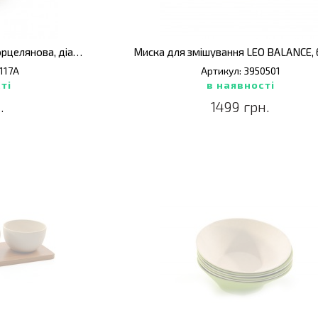
Миска для салату Hotel, порцелянова, діам. 20,5 см
117A
Артикул: 3950501
ті
в наявності
.
1499 грн.