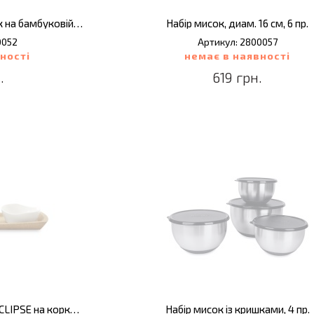
Набір мисочок для закусок на бамбуковій підставці, 4 пр.
Набір мисок, диам. 16 см, 6 пр.
0052
Артикул: 2800057
ності
немає в наявності
.
619 грн.
Набір мисок для закусок ECLIPSE на корковій підставці, 4 пр.
Набір мисок із кришками, 4 пр.