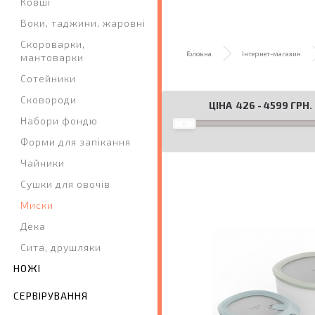
Ковші
Воки, таджини, жаровні
Скороварки,
Головна
Інтернет-магазин
мантоварки
Сотейники
Сковороди
ЦІНА
426
-
4599
ГРН.
Набори фондю
Форми для запікання
Чайники
Сушки для овочів
Миски
Дека
Сита, друшляки
НОЖІ
СЕРВІРУВАННЯ