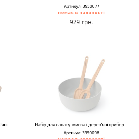
Артикул: 3950077
немає в наявності
929 грн.
Набір мисок LEO з кришками, на дерев'яній підставці, 3 шт.
Набір для салату, миска і дерев'яні прибори, 3 пр.
Артикул: 3950096
немає в наявності