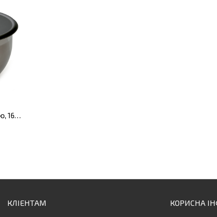
Миска з силіконовою кришкою, 16 см, 1,5 л
КЛІЕНТАМ
КОРИСНА І