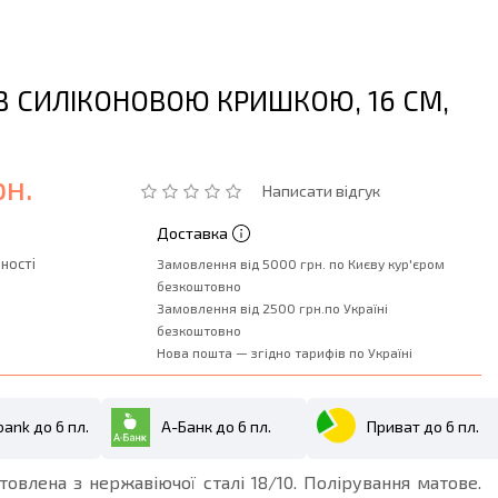
З СИЛІКОНОВОЮ КРИШКОЮ, 16 СМ,
рн.
Написати відгук
Доставка
ності
Замовлення від 5000 грн. по Києву кур'єром
безкоштовно
Замовлення від 2500 грн.по Україні
безкоштовно
Нова пошта — згідно тарифів по Україні
ank до 6 пл.
А-Банк до 6 пл.
Приват до 6 пл.
овлена з нержавіючої сталі 18/10. Полірування матове.