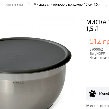
Миска з силіконовою кришкою, 16 см, 1,5 л
Кухонний посуд
МИСКА 
1,5 Л
512 г
3700062
BergHOFF
Немає в наяв
Monob
Миска вигот