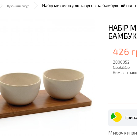
Набір мисочок для закусок на бамбуковій підста
Кухонний посуд
НАБІР 
БАМБУКО
426 г
2800052
Cook&Co
Немає в наяв
Прива
Мисочки виг