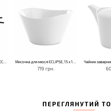
Мисочка для мюслі ECLIPSE, 15 х 15 х 8,5 см, 2 шт. / уп.
Чайник заварний ECLIPSE, з кришкою, 1,3 л
601 грн.
7
ПЕРЕГЛЯНУТИЙ Т