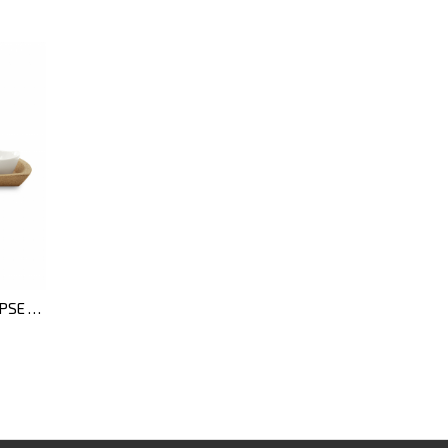
Набір мисок для закусок ECLIPSE на корковій підставці, 4 пр.