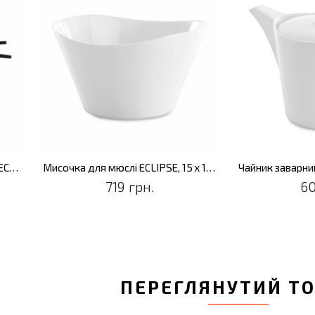
Мисочка для рису з паличками ECLIPSE (2 шт.) 11 х 11,5 х 6 см
Мисочка для мюслі ECLIPSE, 15 х 15 х 8,5 см, 2 шт. / уп.
719 грн.
60
ПЕРЕГЛЯНУТИЙ Т