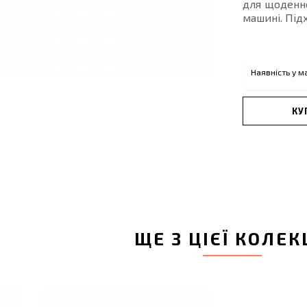
для щоденно
машині. Під
Наявність у м
КУ
ЩЕ З ЦІЄЇ КОЛЕК