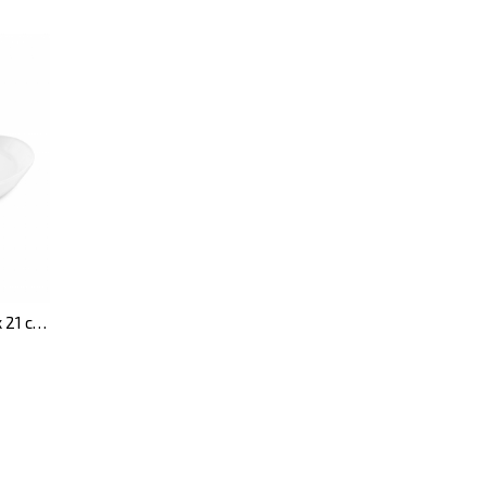
Тарілка ECLIPSE кругла, 22,5 х 21 см, 4 шт./уп.