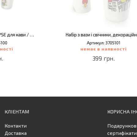
Сервірувальний набір ECLIPSE для кави / чаю, (6 пр.)
Набір з вази і свічники, декорацій
5100
Артикул: 3705101
ності
немає в наявності
н.
399 грн.
КЛІЕНТАМ
КОРИСНА І
Контакти
Подарунков
Доставка
сертифікати