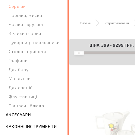
Сервізи
Тарілки, миски
Головна
Інтернет-магазин
Чашки і кружки
Келихи і чарки
Цукорниці і молочники
ЦІНА
399
-
9299
ГРН.
Столові прибори
Графини
Для бару
Маслянки
Для спецій
Фруктовниці
Підноси і блюда
АКСЕСУАРИ
КУХОННІ ІНСТРУМЕНТИ