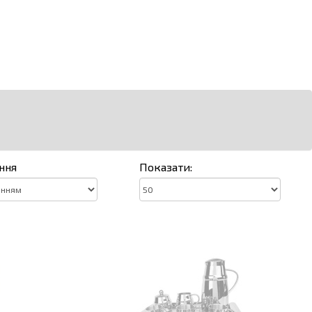
ння
Показати: