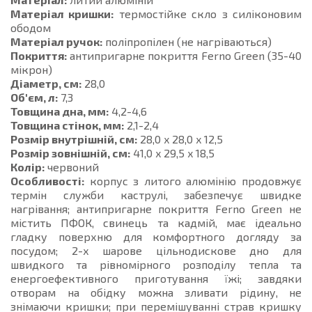
Матеріал кришки:
термостійке скло з силіконовим
ободом
Матеріал ручок:
поліпропілен (не нагріваються)
Покриття:
антипригарне покриття Ferno Green (35-40
мікрон)
Діаметр, см:
28,0
Об'єм, л:
7,3
Товщина дна, мм:
4,2-4,6
Товщина стінок, мм:
2,1-2,4
Розмір внутрішній, см:
28,0 x 28,0 x 12,5
Розмір зовнішній, см:
41,0 x 29,5 x 18,5
Колір:
червоний
Особливості:
корпус з литого алюмінію продовжує
термін служби каструлі, забезпечує швидке
нагрівання; антипригарне покриття Ferno Green не
містить ПФОК, свинець та кадмій, має ідеально
гладку поверхню для комфортного догляду за
посудом; 2-х шарове цільнодискове дно для
швидкого та рівномірного розподілу тепла та
енергоефективного приготування їжі; завдяки
отворам на обідку можна зливати рідину, не
знімаючи кришки; при перемішуванні страв кришку