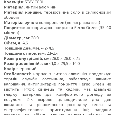
Колекція:
STAY COOL
Матеріал:
литий алюміній
Матеріал кришки:
термостійке скло з силіконовим
ободом
Матеріал ручок:
поліпропілен (не нагріваються)
Покриття:
антипригарне покриття Ferno Green (35-40
мікрон)
Діаметр, см:
28,0
Об'єм, л:
4,6
Товщина дна, мм:
4,2-4,6
Товщина стінок, мм:
2,1-2,4
Розмір внутрішній, см:
28,0 х 28,0 х 7,5
Розмір зовнішній, см:
41,0 х 29,5 х 14,0
Колір:
червоний
Особливості:
корпус з литого алюмінію продовжує
термін служби сотейника, забезпечує швидке
нагрівання; антипригарне покриття Ferno Green не
містить ПФОК, свинець та кадмій, має ідеально
гладку поверхню для комфортного догляду за
посудом; 2-х шарове цільнодискове дно для
швидкого та рівномірного розподілу тепла та
енергоефективного приготування їжі; завдяки
отворам на обідку можна зливати рідину, не