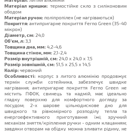
Матеріал кришки:
термостійке скло з силіконовим
ободом
Матеріал ручок:
поліпропілен (не нагріваються)
Покриття:
антипригарне покриття Ferno Green (35-40
мікрон)
Діаметр, см:
24,0
Об'єм, л:
3,3
Товщина дна, мм:
4,2-4,6
Товщина стінок, мм:
2,1-2,4
Розмір внутрішній, см:
24,0 х 24,0 х 7,5
Розмір зовнішній, см:
51,5 х 25,5 х 14,5
Колір:
червоний
Особливості:
корпус з литого алюмінію продовжує
термін служби сотейника, забезпечує швидке
нагрівання; антипригарне покриття Ferno Green не
містить ПФОК, свинець та кадмій, має ідеально
гладку поверхню для комфортного догляду за
посудом; 2-х шарове цільнодискове дно для
швидкого та рівномірного розподілу тепла та
енергоефективного приготування їжі; зручний
механізм зняття/кріплення ручки - одним клацанням;
завдяки отворам на обідку можна зливати рідину, не