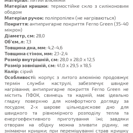
Матеріал кришки:
термостійке скло з силіконовим
ободом
Матеріал ручок:
поліпропілен (не нагріваються)
Покриття:
антипригарне покриття Ferno Green (35-40
мікрон)
Діаметр, см:
28,0
Об'єм, л:
7,3
Товщина дна, мм:
4,2-4,6
Товщина стінок, мм:
2,1-2,4
Розмір внутрішній, см:
28,0 x 28,0 x 12,5
Розмір зовнішній, см:
41,0 x 29,5 x 18,5
Колір:
сірий
Особливості:
корпус з литого алюмінію продовжує
термін служби каструлі, забезпечує швидке
нагрівання; антипригарне покриття Ferno Green не
містить ПФОК, свинець та кадмій, має ідеально
гладку поверхню для комфортного догляду за
посудом; 2-х шарове цільнодискове дно для
швидкого та рівномірного розподілу тепла та
енергоефективного приготування їжі; завдяки
отворам на обідку можна зливати рідину, не
знімаючи кришки; при перемішуванні страв кришку