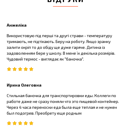
Анжеліка
Використовую під перші та другі страви - температуру
тримають, не підтікають. Беру на роботу. Якщо зранку
залити окріп то до обіду ще дуже гаряче. Дитина із
задоволенням бере у школу. В мене їх декілька розмірів.
Чудовий термос - виглядає як "баночка".
Ирина Олеговна
Стильная баночка для транспортировки еды. Коллеги по
работе даже не сразу поняли что это пищевой контейнер.
Через 4 часа переноски еда была еще теплая и не нужен
был подогрев. Преобрету еще родным