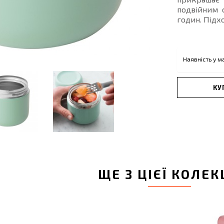
подвійним 
годин. Підх
Наявність у м
КУ
ЩЕ З ЦІЄЇ КОЛЕК