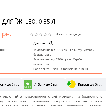
ДЛЯ ЇЖІ LEO, 0,35 Л
грн.
Написати відгук
Доставка
ності
Замовлення від 5000 грн. по Києву кур'єром
безкоштовно
Замовлення від 2500 грн.по Україні
безкоштовно
Нова пошта — згідно тарифів по Україні
ank до 6 пл.
А-Банк до 6 пл.
Приват до 6 пл.
товлений з нержавіючої сталі, кришка - з безпечного
ену. Зовні має спеціальне покриття, яке не тільки
 аксесуар, але і перешкоджає ковзанню. Завдяки