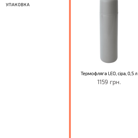
УПАКОВКА
Термос-пляшка з двома кришками LEO, 0,5 л
Термофляга LEO, сіра, 0,5 л
999 грн.
1159 грн.