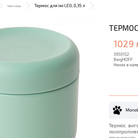
Термос для їжі LEO, 0,35 л
Чай/кава
ТЕРМОС 
1029 
3950132
BergHOFF
Немає в наяв
Monob
Термос виго
поліпропіл
прикрашає