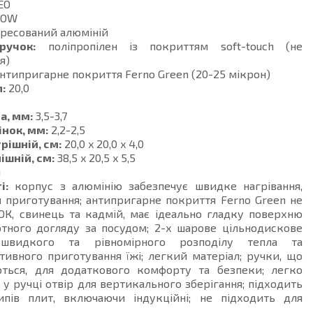
EO
DOW
ресований алюміній
ручок:
поліпропілен із покриттям soft-touch (не
я)
нтипригарне покриття Ferno Green (20-25 мікрон)
:
20,0
а, мм:
3,5-3,7
інок, мм:
2,2-2,5
рішній, см:
20,0 x 20,0 x 4,0
ішній, см:
38,5 x 20,5 x 5,5
й
і:
корпус з алюмінію забезпечує швидке нагрівання,
 приготування; антипригарне покриття Ferno Green не
ОК, свинець та кадмій, має ідеально гладку поверхню
тного догляду за посудом; 2-х шарове цільнодискове
видкого та рівномірного розподілу тепла та
ивного приготування їжі; легкий матеріал; ручки, що
ються, для додаткового комфорту та безпеки; легко
 у ручці отвір для вертикального зберігання; підходить
ипів плит, включаючи індукційні; не підходить для