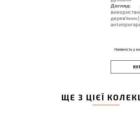
Догляд:
ре
використан
дерев'яних
антипригарн
Наявність у м
КУ
ЩЕ З ЦІЄЇ КОЛЕК