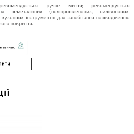
комендується ручне миття; рекомендується
ня неметалічних (поліпропіленових, силіконових,
) кухонних інструментів для запобігання пошкодженню
ого покриття.
агазинах
ПИТИ
ЦІЇ