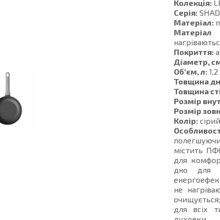
Колекція:
L
Серія:
SHA
Матеріал:
п
Матеріал 
нагріваютьс
Покриття:
а
Діаметр, см
Об'єм, л:
1,2
Товщина дн
Товщина ст
Розмір внут
Розмір зовн
Колір:
сіри
Особливост
полегшуючи
містить ПФ
для комфор
дно для ш
енергоефект
не нагріва
очищується;
для всіх т
духовки