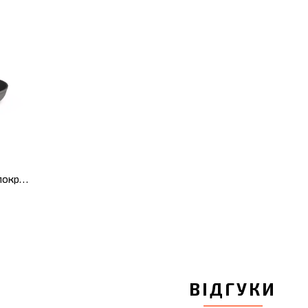
Сковорода з антипригарним покриттям LEO SHADOW, діам. 20 см, 1,2 л
ВІДГУКИ