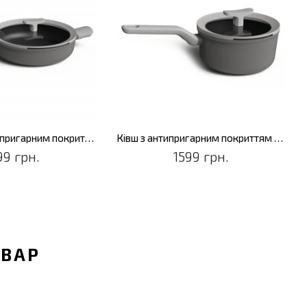
Ківш з антипригарним покриттям LEO SHADOW, діам. 18 см, 2 л
Сковорода з антипригарним покриттям LEO SHADOW, діам. 32 см, 3,3 л
99 грн.
1899 грн.
ОВАР