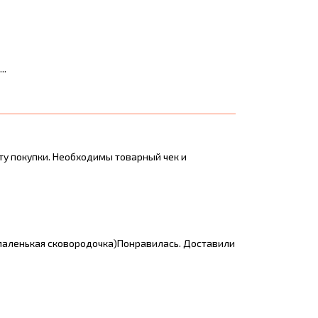
..
ту покупки. Необходимы товарный чек и
 маленькая сковородочка)Понравилась. Доставили