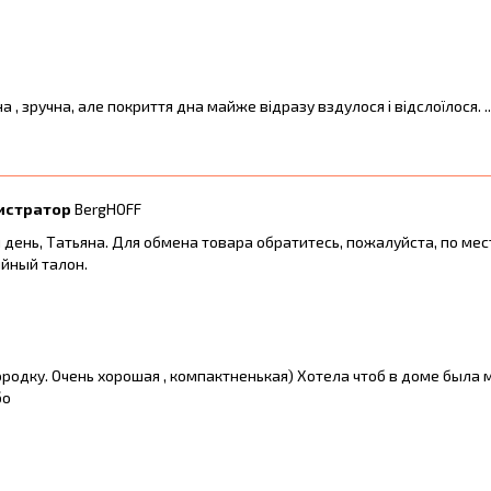
 , зручна, але покриття дна майже відразу вздулося і відслоїлося. ...
истратор
BergHOFF
день, Татьяна. Для обмена товара обратитесь, пожалуйста, по мес
йный талон.
родку. Очень хорошая , компактненькая) Хотела чтоб в доме была
бо