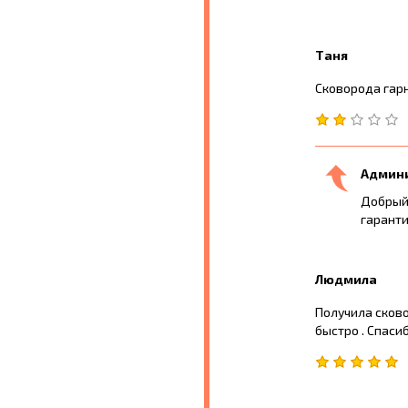
Таня
Сковорода гарна
Админ
Добрый 
гаранти
Людмила
Получила сково
быстро . Спаси