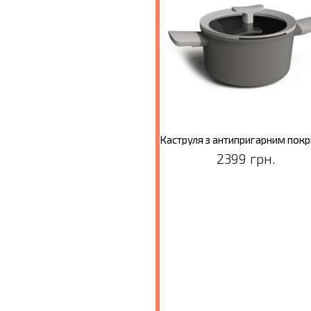
Каструля з антипригарним покриттям LEO SHADOW, діам. 20 см, 3,1 л
2399 грн.
2499 грн.