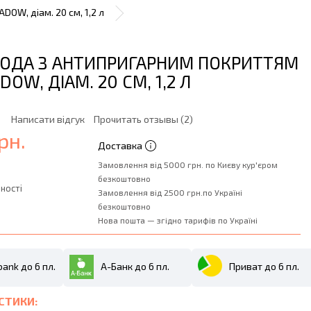
OW, діам. 20 см, 1,2 л
ОДА З АНТИПРИГАРНИМ ПОКРИТТЯМ
DOW, ДІАМ. 20 СМ, 1,2 Л
Написати відгук
Прочитать отзывы (2)
рн.
Доставка
Замовлення від 5000 грн. по Києву кур'єром
безкоштовно
ності
Замовлення від 2500 грн.по Україні
безкоштовно
Нова пошта — згідно тарифів по Україні
ank до 6 пл.
А-Банк до 6 пл.
Приват до 6 пл.
СТИКИ: