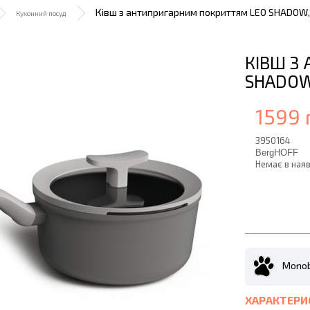
Ківш з антипригарним покриттям LEO SHADOW, д
Кухонний посуд
КІВШ З
SHADOW,
1599 
3950164
BergHOFF
Немає в наяв
Monob
ХАРАКТЕРИ