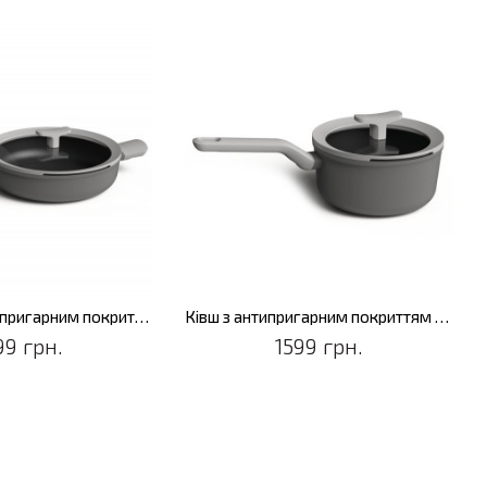
Сотейник з антипригарним покриттям LEO SHADOW, діам. 26 см, 2,9 л
Ківш з антипригарним покриттям LEO SHADOW, діам. 18 см, 2 л
99 грн.
1599 грн.