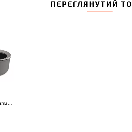
ПЕРЕГЛЯНУТИЙ Т
Ківш з антипригарним покриттям LEO SHADOW, діам. 18 см, 2 л