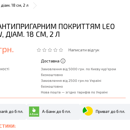
іам. 18 см, 2 л
 АНТИПРИГАРНИМ ПОКРИТТЯМ LEO
 ДІАМ. 18 СМ, 2 Л
грн.
Написати відгук
Доставка
ності
Замовлення від 5000 грн. по Києву кур'єром
безкоштовно
Замовлення від 2500 грн.по Україні
безкоштовно
Нова пошта — згідно тарифів по Україні
ank до 6 пл.
А-Банк до 6 пл.
Приват до 6 пл.
СТИКИ: