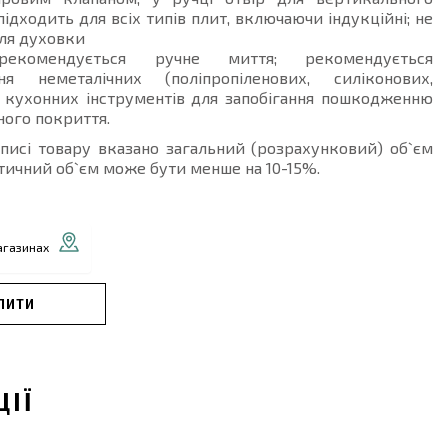
 підходить для всіх типів плит, включаючи індукційні; не
ля духовки
комендується ручне миття; рекомендується
ня неметалічних (поліпропіленових, силіконових,
) кухонних інструментів для запобігання пошкодженню
ого покриття.
описі товару вказано загальний (розрахунковий) об`єм
тичний об`єм може бути менше на 10-15%.
агазинах
ПИТИ
ЦІЇ