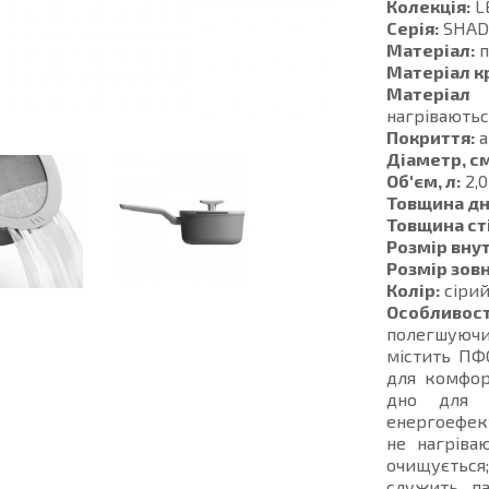
Колекція:
L
Серія:
SHA
Матеріал:
п
Матеріал к
Матеріал 
нагріваютьс
Покриття:
а
Діаметр, см
Об'єм, л:
2,0
Товщина дн
Товщина ст
Розмір внут
Розмір зовн
Колір:
сіри
Особливост
полегшуючи
містить ПФ
для комфор
дно для ш
енергоефект
не нагріва
очищується
служить па