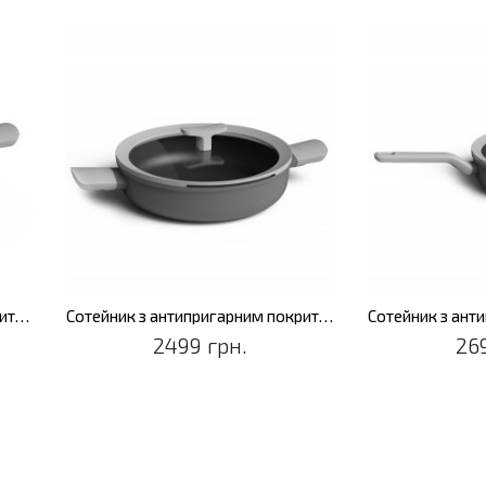
Каструля з антипригарним покриттям LEO SHADOW, діам. 20 см, 3,1 л
Сотейник з антипригарним покриттям LEO SHADOW, з 2-ма ручками, діам. 26 см, 2,9 л
2499 грн.
26