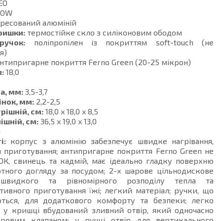
EO
DOW
ресований алюміній
ришки:
термостійке скло з силіконовим ободом
ручок:
поліпропілен із покриттям soft-touch (не
я)
нтипригарне покриття Ferno Green (20-25 мікрон)
:
18,0
а, мм:
3,5-3,7
інок, мм:
2,2-2,5
рішній, см:
18,0 x 18,0 x 8,5
ішній, см:
36,5 x 19,0 x 13,0
й
і:
корпус з алюмінію забезпечує швидке нагрівання,
 приготування; антипригарне покриття Ferno Green не
ОК, свинець та кадмій, має ідеально гладку поверхню
тного догляду за посудом; 2-х шарове цільнодискове
видкого та рівномірного розподілу тепла та
ивного приготування їжі; легкий матеріал; ручки, що
ються, для додаткового комфорту та безпеки; легко
; у кришці вбудований зливний отвір, який одночасно
ровим клапаном; у ручці отвір для вертикального