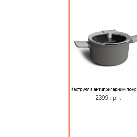
Каструля з антипригарним покриттям LEO SHADOW, діам. 24 см, 4,4 л
2799 грн.
2399 грн.