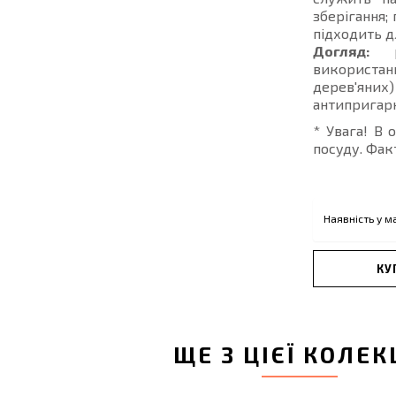
зберігання;
підходить д
Догляд:
ре
використан
дерев'яних
антипригарн
* Увага! В 
посуду. Фак
Наявність у м
КУ
ЩЕ З ЦІЄЇ КОЛЕК