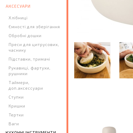
АКСЕСУАРИ
Хлібниці
Ємності для зберігання
Обробні дошки
Преси для цитрусових,
часнику
Підставки, тримачі
Рукавиці, фартухи,
рушники
Таймери,
доп.аксессуари
Ступки
Кришки
Тертки
Ваги
КУХОННІ ІНСТРУМЕНТИ