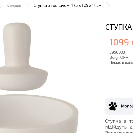
Ступка з товкачем, 17,5 х 17,5 х 11 см
Аксесуари
СТУПКА 
1099 
3950033
BergHOFF
Немає в наяв
Monob
Ступка з т
підійдуть 
Рекомендує