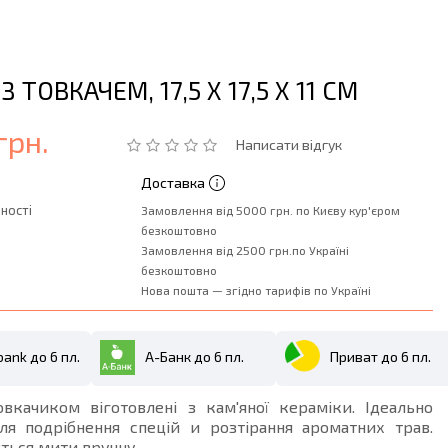
З ТОВКАЧЕМ, 17,5 Х 17,5 Х 11 СМ
грн.
Написати відгук
Доставка
ності
Замовлення від 5000 грн. по Києву кур'єром
безкоштовно
Замовлення від 2500 грн.по Україні
безкоштовно
Нова пошта — згідно тарифів по Україні
ank до 6 пл.
А-Банк до 6 пл.
Приват до 6 пл.
овкачиком віготовлені з кам'яної кераміки. Ідеально
для подрібнення спецій и розтірання ароматних трав.
ться мити вручну.