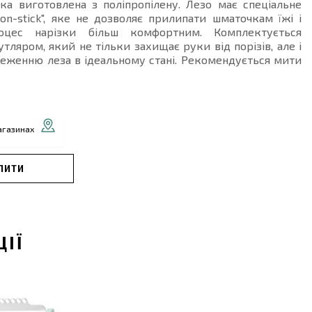
чка виготовлена з поліпропілену. Лезо має спеціальне
on-stick", яке не дозволяє прилипати шматочкам їжі і
оцес нарізки більш комфортним. Комплектується
тляром, який не тільки захищає руки від порізів, але і
еженню леза в ідеальному стані. Рекомендується мити
агазинах
ПИТИ
ЦІЇ