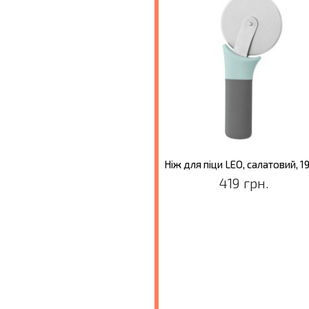
ж для чищення LEO, 13 см
Ніж для піци LEO, салатовий, 1
299 грн.
419 грн.