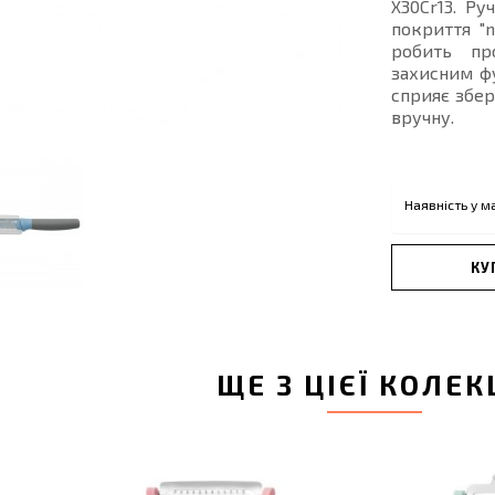
Х30Cr13. Ру
покриття "n
робить пр
захисним фу
сприяє збер
вручну.
Наявність у м
КУ
ЩЕ З ЦІЄЇ КОЛЕК