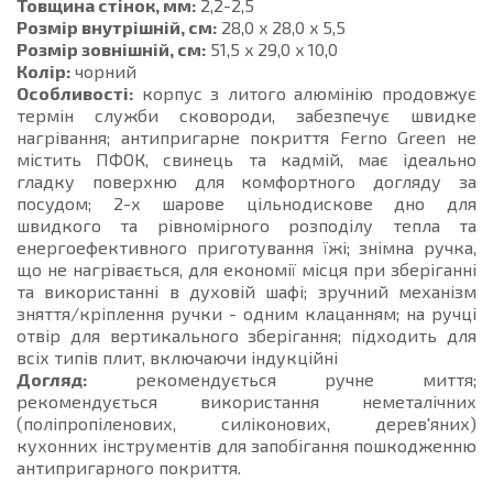
Товщина стінок, мм:
2,2-2,5
Розмір внутрішній, см:
28,0 x 28,0 x 5,5
Розмір зовнішній, см:
51,5 x 29,0 x 10,0
Колір:
чорний
Особливості:
корпус з литого алюмінію продовжує
термін служби сковороди, забезпечує швидке
нагрівання; антипригарне покриття Ferno Green не
містить ПФОК, свинець та кадмій, має ідеально
гладку поверхню для комфортного догляду за
посудом; 2-х шарове цільнодискове дно для
швидкого та рівномірного розподілу тепла та
енергоефективного приготування їжі; знімна ручка,
що не нагрівається, для економії місця при зберіганні
та використанні в духовій шафі; зручний механізм
зняття/кріплення ручки - одним клацанням; на ручці
отвір для вертикального зберігання; підходить для
всіх типів плит, включаючи індукційні
Догляд:
рекомендується ручне миття;
рекомендується використання неметалічних
(поліпропіленових, силіконових, дерев'яних)
кухонних інструментів для запобігання пошкодженню
антипригарного покриття.