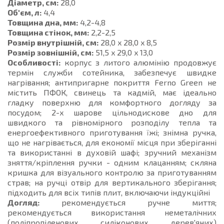
Діаметр, см:
28,0
Об'єм, л:
4,4
Товщина дна, мм:
4,2-4,8
Товщина стінок, мм:
2,2-2,5
Розмір внутрішній, см:
28,0 x 28,0 x 8,5
Розмір зовнішній, см:
51,5 x 29,0 x 13,0
Особливості:
корпус з литого алюмінію продовжує
термін служби сотейника, забезпечує швидке
нагрівання; антипригарне покриття Ferno Green не
містить ПФОК, свинець та кадмій, має ідеально
гладку поверхню для комфортного догляду за
посудом; 2-х шарове цільнодискове дно для
швидкого та рівномірного розподілу тепла та
енергоефективного приготування їжі; знімна ручка,
що не нагрівається, для економії місця при зберіганні
та використанні в духовій шафі; зручний механізм
зняття/кріплення ручки - одним клацанням; скляна
кришка для візуального контролю за приготуванням
страв; на ручці отвір для вертикального зберігання;
підходить для всіх типів плит, включаючи індукційні
Догляд:
рекомендується ручне миття;
рекомендується використання неметалічних
(поліпропіленових, силіконових, дерев'яних)