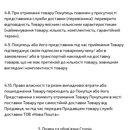
4.8. При отриманні товару Покупець повинен у присутності
представника служби доставки (перевізника) перевірити
відповідність Товару якісним і кількісним характеристикам
(найменування товару, кількість, комплектність, гарантійний
термін).
4.9. Покупець або його представник під час приймання Товару
підтверджує своїм підписом в товарному чеку/ або в
замовленні/ або в транспортній накладній на доставку
товарів, що не має претензій до кількості товару, зовнішнім
виглядом і комплектності товару.
4.10. Право власності та ризик випадкової втрати або
пошкодження Товару переходить до Покупця або його
Представника з моменту отримання Товару Покупцем в місті
поставки Товару при самостійній доставки Товару від
Продавця, чи під час передачі Продавцем товару службі
доставки ТОВ «Нова Пошта».
5. Права т
a
обов’язки Сторін