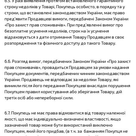
6.5. У разі виявлення протягом встановленого гарантійного
строку недоліків у Товарі, Покупець особисто, в порядку та у
строки, що встановлені законодавством України, має право
пред'явити Продавцеві вимоги, передбачені Законом України
«Про захист прав споживачів». При пред’явленні вимог про
безоплатне усунення недоліків, строк на їх усунення
відраховується з дати отримання Товару Продавцем в своє
розпорядження та фізичного доступу до такого Товару.
6.6. Розгляд вимог, передбачених Законом України «Про захист
прав споживачів», провадиться Продавцем за умови надання
Покупцем документів, передбачених чинним законодавством
України. Продавець не відповідає за недоліки Товару, які
виникли після його передання Покупцеві внаслідок порушення
Покупцем правил користування або зберігання Товару, дій
третіх осіб або непереборної сили.
6.7. Покупець не має права відмовитися від товару належної
якості, що має індивідуально-визначені властивості, якщо
зазначений товар може бути використаний виключно
Покупцем, який його придбав, (в т.ч. за бажанням Покупця не