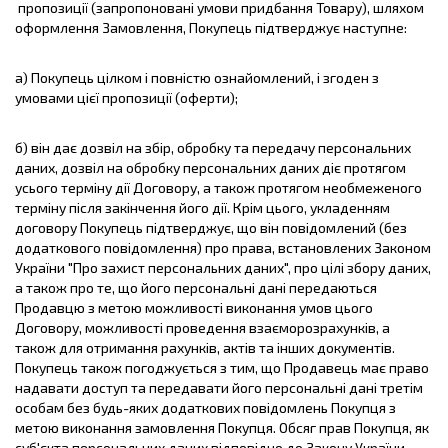
пропозиції (запропоновані умови придбання Товару), шляхом
оформлення Замовлення, Покупець підтверджує наступне:
а) Покупець цілком і повністю ознайомлений, і згоден з
умовами цієї пропозиції (оферти);
б) він дає дозвіл на збір, обробку та передачу персональних
даних, дозвіл на обробку персональних даних діє протягом
усього терміну дії Договору, а також протягом необмеженого
терміну після закінчення його дії. Крім цього, укладенням
договору Покупець підтверджує, що він повідомлений (без
додаткового повідомлення) про права, встановлених Законом
України "Про захист персональних даних", про цілі збору даних,
а також про те, що його персональні дані передаються
Продавцю з метою можливості виконання умов цього
Договору, можливості проведення взаєморозрахунків, а
також для отримання рахунків, актів та інших документів.
Покупець також погоджується з тим, що Продавець має право
надавати доступ та передавати його персональні дані третім
особам без будь-яких додаткових повідомлень Покупця з
метою виконання замовлення Покупця. Обсяг прав Покупця, як
суб'єкта персональних даних відповідно до Закону України