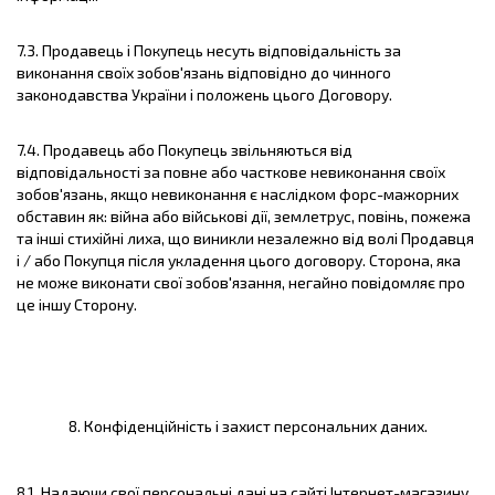
7.3. Продавець і Покупець несуть відповідальність за
виконання своїх зобов'язань відповідно до чинного
законодавства України і положень цього Договору.
7.4. Продавець або Покупець звільняються від
відповідальності за повне або часткове невиконання своїх
зобов'язань, якщо невиконання є наслідком форс-мажорних
обставин як: війна або військові дії, землетрус, повінь, пожежа
та інші стихійні лиха, що виникли незалежно від волі Продавця
і / або Покупця після укладення цього договору. Сторона, яка
не може виконати свої зобов'язання, негайно повідомляє про
це іншу Сторону.
8. Конфіденційність і захист персональних даних.
8.1. Надаючи свої персональні дані на сайті Інтернет-магазину