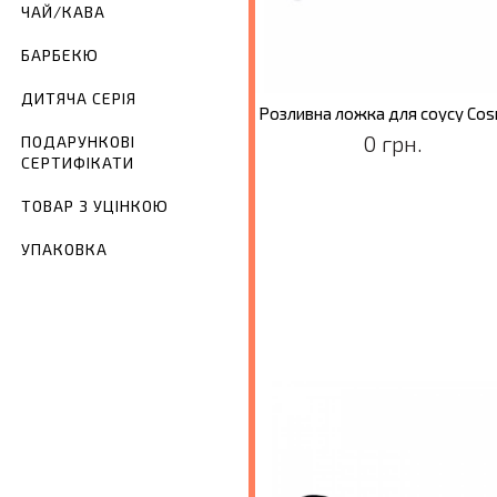
ЧАЙ/КАВА
БАРБЕКЮ
ДИТЯЧА СЕРІЯ
Сервірувальний ніж для нарізки Cosmos
Розливна ложка для соусу Co
0 грн.
0 грн.
ПОДАРУНКОВІ
СЕРТИФІКАТИ
ТОВАР З УЦІНКОЮ
УПАКОВКА