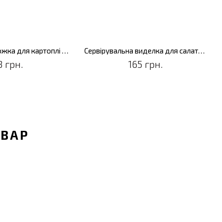
Роздавальна ложка для картоплі Cosmos мала
Сервірувальна виделка для салату Cosmos
3 грн.
165 грн.
ОВАР