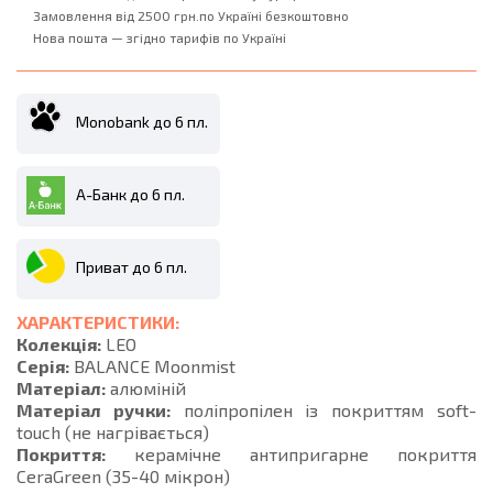
Замовлення від 2500 грн.по Україні безкоштовно
Нова пошта — згідно тарифів по Україні
Monobank до 6 пл.
А-Банк до 6 пл.
Приват до 6 пл.
ХАРАКТЕРИСТИКИ:
Колекція:
LEO
Серія:
BALANCE Moonmist
Матеріал:
алюміній
Матеріал ручки:
поліпропілен із покриттям soft-
touch (не нагрівається)
Покриття:
керамічне антипригарне покриття
CeraGreen (35-40 мікрон)