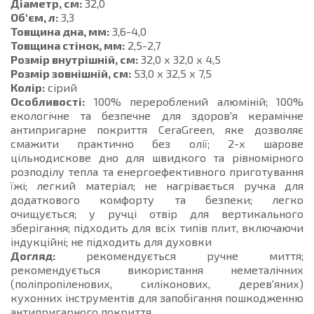
Діаметр, см:
32,0
Об'єм, л:
3,3
Товщина дна, мм:
3,6-4,0
Товщина стінок, мм:
2,5-2,7
Розмір внутрішній, см:
32,0 х 32,0 х 4,5
Розмір зовнішній, см:
53,0 х 32,5 х 7,5
Колір:
сірий
Особливості:
100% перероблений алюміній; 100%
екологічне та безпечне для здоров'я керамічне
антипригарне покриття CeraGreen, яке дозволяє
смажити практично без олії; 2-х шарове
цільнодискове дно для швидкого та рівномірного
розподілу тепла та енергоефективного приготування
їжі; легкий матеріал; не нагрівається ручка для
додаткового комфорту та безпеки; легко
очищується; у ручці отвір для вертикального
зберігання; підходить для всіх типів плит, включаючи
індукційні; не підходить для духовки
Догляд:
рекомендується ручне миття;
рекомендується використання неметалічних
(поліпропіленових, силіконових, дерев'яних)
кухонних інструментів для запобігання пошкодженню
антипригарного покриття