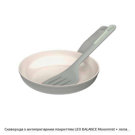
Сковорода з антипригарним покриттям LEO BALANCE Moonmist + лопатка, діам. 24 см