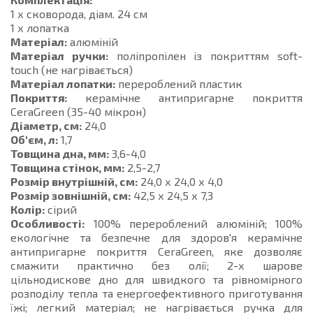
1 х сковорода, діам. 24 см
1 х лопатка
Матеріал:
алюміній
Матеріал ручки:
поліпропілен із покриттям soft-
touch (не нагрівається)
Матеріал лопатки:
перероблений пластик
Покриття:
керамічне антипригарне покриття
CeraGreen (35-40 мікрон)
Діаметр, см:
24,0
Об'єм, л:
1,7
Товщина дна, мм:
3,6-4,0
Товщина стінок, мм:
2,5-2,7
Розмір внутрішній, см:
24,0 х 24,0 х 4,0
Розмір зовнішній, см:
42,5 х 24,5 х 7,3
Колір:
сірий
Особливості:
100% перероблений алюміній; 100%
екологічне та безпечне для здоров'я керамічне
антипригарне покриття CeraGreen, яке дозволяє
смажити практично без олії; 2-х шарове
цільнодискове дно для швидкого та рівномірного
розподілу тепла та енергоефективного приготування
їжі; легкий матеріал; не нагрівається ручка для