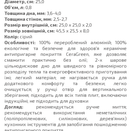
Діаметр, см:
25,0
Об'єм, л:
0,8
Товщина дна, мм:
3,6-4,0
Товщина стінок, мм:
2,5-2,7
Розмір внутрішній, см:
25,0 x 25,0 x 2,0
Розмір зовнішній, см:
45,5 x 25,5 x 8,0
Колір:
сірий
Особливості:
100% перероблений алюміній; 100%
екологічне та безпечне для здоров'я керамічне
антипригарне покриття CeraGreen, яке дозволяє
смажити практично без олії; 2-х шарове
цільнодискове дно для швидкого та рівномірного
розподілу тепла та енергоефективного приготування
їжі; легкий матеріал; не нагрівається ручка для
додаткового комфорту та безпеки; легко
очищується; у ручці отвір для вертикального
зберігання; підходить для всіх типів плит, включаючи
індукційні; не підходить для духовки
Догляд:
рекомендується ручне миття;
рекомендується використання неметалічних
(поліпропіленових, силіконових, дерев'яних)
кухонних інструментів для запобігання пошкодженню
антипригарного покриття