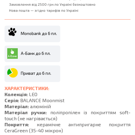
Замовлення від 2500 грн.по Україні безкоштовно
Нова пошта — згідно тарифів по Україні
Monobank до 6 пл.
А-Банк до 6 пл.
Приват до 6 пл.
ХАРАКТЕРИСТИКИ:
Колекція:
LEO
Серія:
BALANCE Moonmist
Матеріал:
алюміній
Матеріал ручки:
поліпропілен із покриттям soft-
touch (не нагрівається)
Покриття:
керамічне антипригарне покриття
CeraGreen (35-40 мікрон)