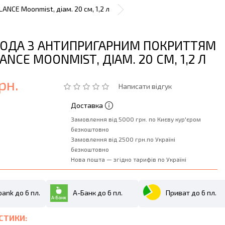
NCE Moonmist, діам. 20 см, 1,2 л
ОДА З АНТИПРИГАРНИМ ПОКРИТТЯМ
ANCE MOONMIST, ДІАМ. 20 СМ, 1,2 Л
рн.
Написати відгук
Доставка
Замовлення від 5000 грн. по Києву кур'єром
безкоштовно
Замовлення від 2500 грн.по Україні
безкоштовно
Нова пошта — згідно тарифів по Україні
ank до 6 пл.
А-Банк до 6 пл.
Приват до 6 пл.
СТИКИ: