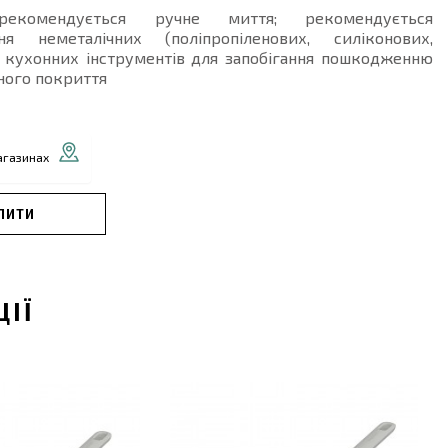
комендується ручне миття; рекомендується
ня неметалічних (поліпропіленових, силіконових,
) кухонних інструментів для запобігання пошкодженню
ного покриття
агазинах
ПИТИ
ЦІЇ