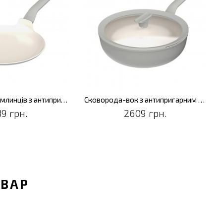
Сковорода для млинців з антипригарним покриттям LEO BALANCE Moonmist, діам. 26 см
Сковорода-вок з антипригарним покриттям LEO BALANCE Moonmist, діам. 28 см, 4,2 л
39 грн.
2609 грн.
ОВАР