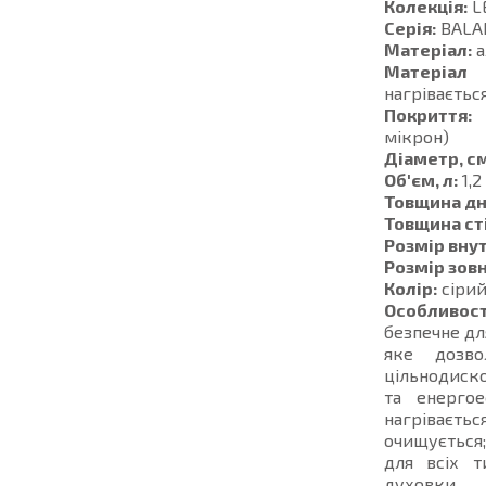
Колекція:
L
Серія:
BALA
Матеріал:
а
Матеріал 
нагріваєтьс
Покриття:
к
мікрон)
Діаметр, см
Об'єм, л:
1,2
Товщина дн
Товщина ст
Розмір внут
Розмір зовн
Колір:
сіри
Особливост
безпечне дл
яке дозво
цільнодиско
та енергое
нагріваєть
очищується;
для всіх т
духовки