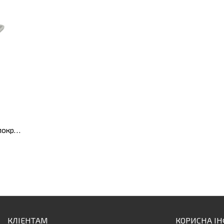
Сковорода з антипригарним покриттям LEO BALANCE Moonmist, діам. 20 см, 1,2 л
КЛІЕНТАМ
КОРИСНА І