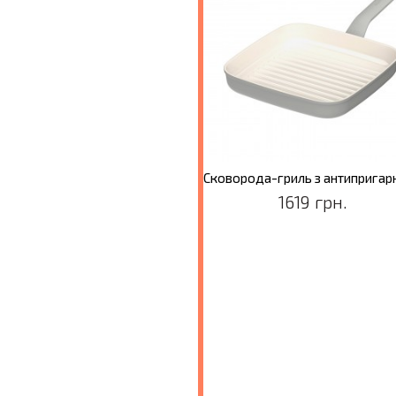
Сковорода-гриль з антипригарним покриттям LEO BALANCE Moonmist, 28 x 28 см
1909 грн.
1619 грн.