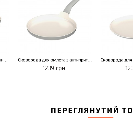
Сковорода-гриль з антипригарним покриттям LEO BALANCE Moonmist, 24 x 24 см
Сковорода для омлета з антипригарним покриттям LEO BALANCE Moonmist, діам. 25 см
1239 грн.
12
ПЕРЕГЛЯНУТИЙ Т