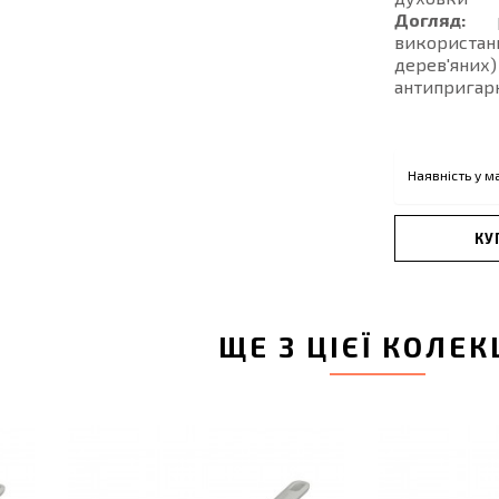
Догляд:
ре
використан
дерев'яних
антипригар
Наявність у м
КУ
ЩЕ З ЦІЄЇ КОЛЕК