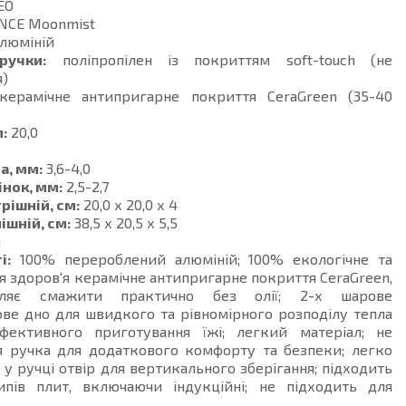
EO
NCE Moonmist
люміній
ручки:
поліпропілен із покриттям soft-touch (не
я)
ерамічне антипригарне покриття CeraGreen (35-40
:
20,0
а, мм:
3,6-4,0
інок, мм:
2,5-2,7
рішній, см:
20,0 х 20,0 х 4
ішній, см:
38,5 х 20,5 х 5,5
й
і:
100% перероблений алюміній; 100% екологічне та
я здоров'я керамічне антипригарне покриття CeraGreen,
ляє смажити практично без олії; 2-х шарове
ве дно для швидкого та рівномірного розподілу тепла
фективного приготування їжі; легкий матеріал; не
ся ручка для додаткового комфорту та безпеки; легко
 у ручці отвір для вертикального зберігання; підходить
ипів плит, включаючи індукційні; не підходить для