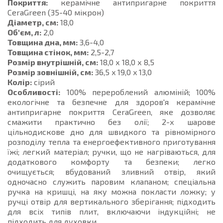
Покриття:
керамічне антипригарне покриття
CeraGreen (35-40 мікрон)
Діаметр, см:
18,0
Об'єм, л:
2,0
Товщина дна, мм:
3,6-4,0
Товщина стінок, мм:
2,5-2,7
Розмір внутрішній, см:
18,0 х 18,0 х 8,5
Розмір зовнішній, см:
36,5 x 19,0 x 13,0
Колір:
сірий
Особливості:
100% перероблений алюміній; 100%
екологічне та безпечне для здоров'я керамічне
антипригарне покриття CeraGreen, яке дозволяє
смажити практично без олії; 2-х шарове
цільнодискове дно для швидкого та рівномірного
розподілу тепла та енергоефективного приготування
їжі; легкий матеріал; ручки, що не нагріваються, для
додаткового комфорту та безпеки; легко
очищується; вбудований зливний отвір, який
одночасно служить паровим клапаном; спеціальна
ручка на кришці, на яку можна покласти ложку; у
ручці отвір для вертикального зберігання; підходить
для всіх типів плит, включаючи індукційні; не
підходить для духовки