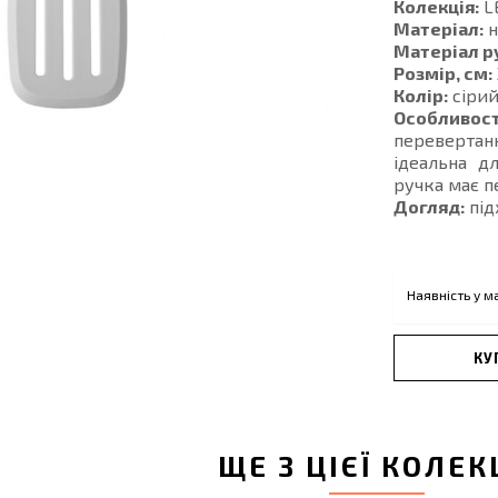
Колекція:
L
Матеріал:
н
Матеріал р
Розмір, см:
Колір:
сіри
Особливост
перевертанн
ідеальна д
ручка має п
Догляд:
під
Наявність у м
КУ
ЩЕ З ЦІЄЇ КОЛЕК