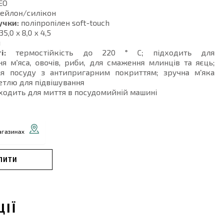
EO
ейлон/силікон
учки:
поліпропілен soft-touch
35,0 x 8,0 x 4,5
й
і:
термостійкість до 220 ° C; підходить для
я м'яса, овочів, риби, для смаження млинців та яєць;
ля посуду з антипригарним покриттям; зручна м'яка
етлю для підвішування
ходить для миття в посудомийній машині
агазинах
ПИТИ
ЦІЇ