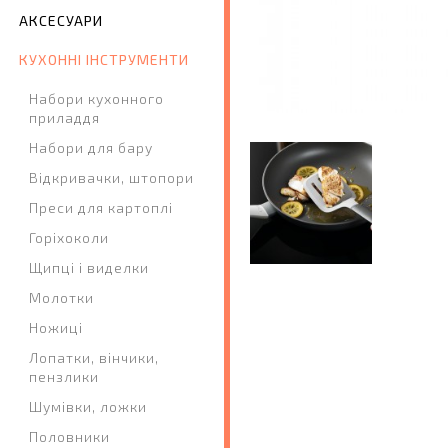
АКСЕСУАРИ
КУХОННІ ІНСТРУМЕНТИ
Набори кухонного
приладдя
Набори для бару
Відкривачки, штопори
Преси для картоплі
Горіхоколи
Щипці і виделки
Молотки
Ножиці
Лопатки, вінчики,
пензлики
Шумівки, ложки
Половники