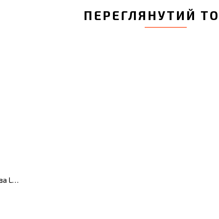
ПЕРЕГЛЯНУТИЙ Т
Лопатка з отворами силіконова LEO, 35 см