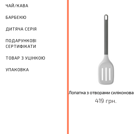
ЧАЙ/КАВА
БАРБЕКЮ
ДИТЯЧА СЕРІЯ
ПОДАРУНКОВІ
СЕРТИФІКАТИ
ТОВАР З УЦІНКОЮ
УПАКОВКА
ловник LEO, сірий, 31,5 см
459 грн.
419 грн.