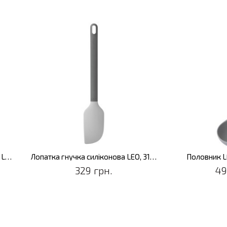
Лопатка з отворами силіконова LEO, 35 см
Лопатка гнучка силіконова LEO, 31 см
Половник LE
329 грн.
49