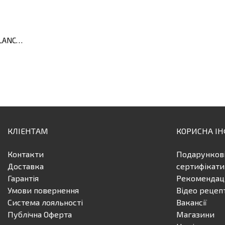
Форма для випікання LEO BALANCE, прямокутна, 38 x 28,5 x 2 см
КЛІЕНТАМ
КОРИСНА І
Контакти
Подарунков
Доставка
сертифікати
Гарантія
Рекомендаці
Умови повернення
Відео рецеп
Система лояльності
Вакансії
Публічна Оферта
Магазини