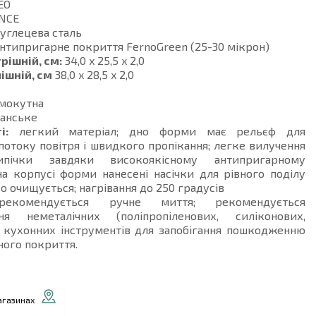
EO
NCE
углецева сталь
нтипригарне покриття FernoGreen (25-30 мікрон)
рішній, см:
34,0 x 25,5 x 2,0
ішній, см
38,0 x 28,5 x 2,0
мокутна
анське
і:
легкий матеріал; дно форми має рельєф для
потоку повітря і швидкого пропікання; легке вилучення
ипічки завдяки високоякісному антипригарному
а корпусі форми нанесені насічки для рівного поділу
ко очищується; нагрівання до 250 градусів
комендується ручне миття; рекомендується
ня неметалічних (поліпропіленових, силіконових,
) кухонних інструментів для запобігання пошкодженню
ого покриття.
агазинах