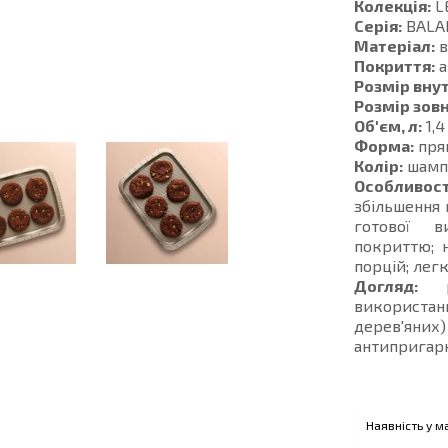
Колекція:
L
Серія:
BALA
Матеріал:
в
Покриття:
а
Розмір внут
Розмір зовн
Об'єм, л:
1,4
Форма:
пря
Колір:
шамп
Особливост
збільшення 
готової в
покриттю; н
порцій; лег
Догляд:
ре
використан
дерев'яних
антипригарн
Наявність у м