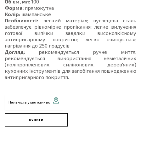
Об'єм, мл:
100
Форма:
прямокутна
Колір:
шампанське
Особливості:
легкий матеріал; вуглецева сталь
забезпечує рівномірне пропікання; легке вилучення
готової випічки завдяки високоякісному
антипригарному покриттю; легко очищується;
нагрівання до 250 градусів
Догляд:
рекомендується ручне миття;
рекомендується використання неметалічних
(поліпропіленових, силіконових, дерев'яних)
кухонних інструментів для запобігання пошкодженню
антипригарного покриття.
Наявність у магазинах
КУПИТИ