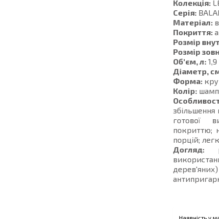
Колекція:
L
Серія:
BALA
Матеріал:
в
Покриття:
а
Розмір внут
Розмір зовн
Об'єм, л:
1,9
Діаметр, см
Форма:
кру
Колір:
шамп
Особливост
збільшення 
готової в
покриттю; н
порцій; лег
Догляд:
ре
використан
дерев'яних
антипригарн
Наявність у м