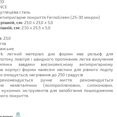
EO
NCE
углецева сталь
нтипригарне покриття FernoGreen (25-30 мікрон)
рішній, см:
23,0 x 23,0 x 5,0
ішній, см:
27,0 x 25,5 x 5,0
:
23,0
гла
анське
і:
легкий матеріал; дно форми має рельєф для
потоку повітря і швидкого пропікання; легке вилучення
ипічки завдяки високоякісному антипригарному
а корпусі форми нанесені насічки для рівного поділу
ко очищується; нагрівання до 250 градусів
комендується ручне миття; рекомендується
ня неметалічних (поліпропіленових, силіконових,
) кухонних інструментів для запобігання пошкодженню
ого покриття.
агазинах