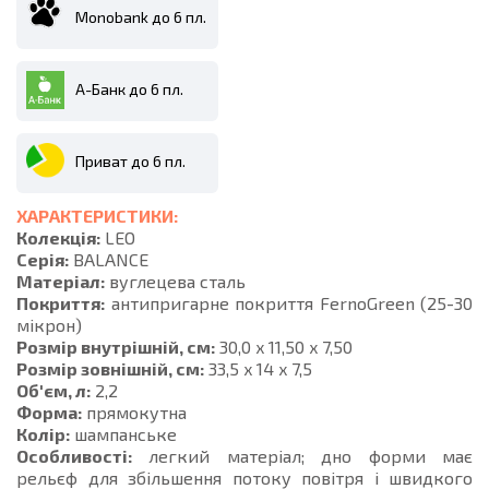
Monobank до 6 пл.
А-Банк до 6 пл.
Приват до 6 пл.
ХАРАКТЕРИСТИКИ:
Колекція:
LEO
Серія:
BALANCE
Матеріал:
вуглецева сталь
Покриття:
антипригарне покриття FernoGreen (25-30
мікрон)
Розмір внутрішній, см:
30,0 x 11,50 x 7,50
Розмір зовнішній, см:
33,5 x 14 x 7,5
Об'єм, л:
2,2
Форма:
прямокутна
Колір:
шампанське
Особливості:
легкий матеріал; дно форми має
рельєф для збільшення потоку повітря і швидкого