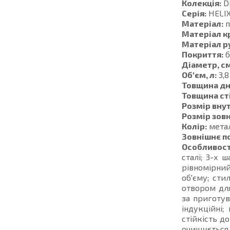
Колекція:
D
Серія:
HELI
Матеріал:
п
Матеріал к
Матеріал р
Покриття:
б
Діаметр, см
Об'єм, л:
3,8
Товщина дн
Товщина ст
Розмір внут
Розмір зовн
Колір:
мета
Зовнішнє п
Особливост
сталі; 3-х 
рівномірний
об'єму; сти
отвором дл
за приготув
індукційні;
стійкість д
очищується