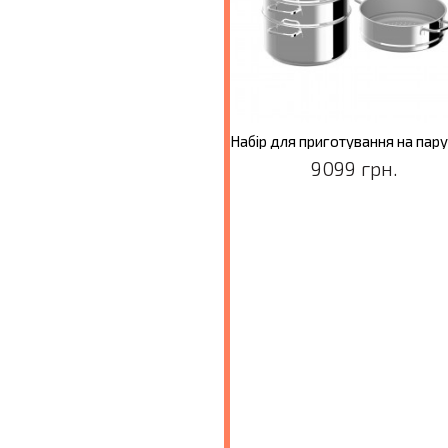
Каструля DiNA HELIX, діам. 28 см, 15 л
Набір для приготування на пару DiNA HELIX, діам. 28 см, 8,5 л, 5 пр.
9099 грн.