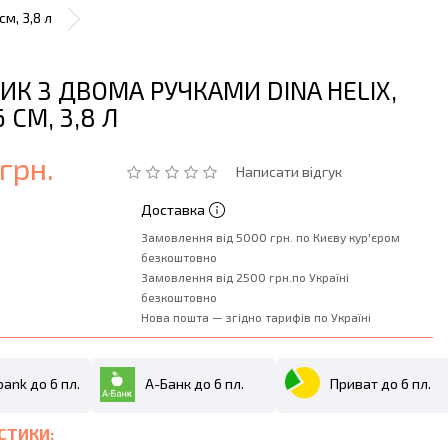
м, 3,8 л
ИК З ДВОМА РУЧКАМИ DINA HELIX,
6 СМ, 3,8 Л
грн.
Написати відгук
Доставка
Замовлення від 5000 грн. по Києву кур'єром
безкоштовно
Замовлення від 2500 грн.по Україні
безкоштовно
Нова пошта — згідно тарифів по Україні
ank до 6 пл.
А-Банк до 6 пл.
Приват до 6 пл.
СТИКИ: