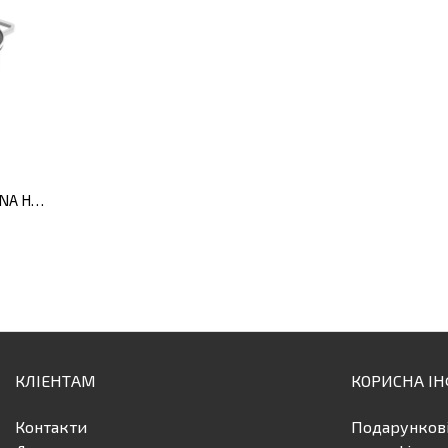
Сотейник з двома ручками DiNA HELIX, діам. 26 см, 3,8 л
КЛІЕНТАМ
КОРИСНА І
Контакти
Подарунков