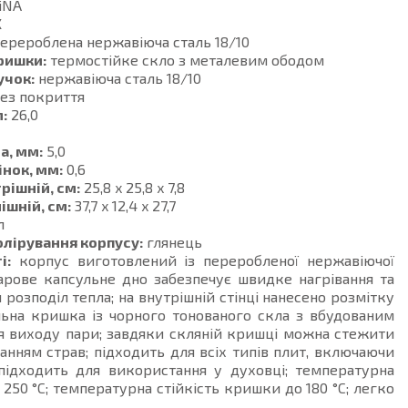
iNA
X
ерероблена нержавіюча сталь 18/10
ришки:
термостійке скло з металевим ободом
учок:
нержавіюча сталь 18/10
ез покриття
:
26,0
а, мм:
5,0
інок, мм:
0,6
рішній, см:
25,8 x 25,8 x 7,8
ішній, см:
37,7 x 12,4 x 27,7
л
олірування корпусу:
глянець
і:
корпус виготовлений із переробленої нержавіючої
шарове капсульне дно забезпечує швидке нагрівання та
 розподіл тепла; на внутрішній стінці нанесено розмітку
льна кришка із чорного тонованого скла з вбудованим
я виходу пари; завдяки скляній кришці можна стежити
анням страв; підходить для всіх типів плит, включаючи
 підходить для використання у духовці; температурна
о 250 °C; температурна стійкість кришки до 180 °C; легко