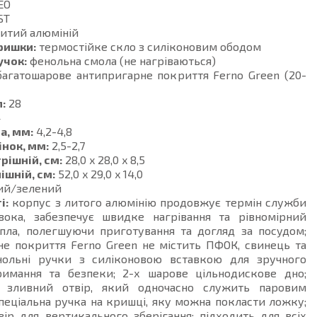
EO
ST
итий алюміній
ришки:
термостійке скло з силіконовим ободом
учок:
фенольна смола (не нагріваються)
агатошарове антипригарне покриття Ferno Green (20-
:
28
4
а, мм:
4,2-4,8
інок, мм:
2,5-2,7
рішній, см:
28,0 x 28,0 x 8,5
ішній, см:
52,0 x 29,0 x 14,0
ий/зелений
і:
корпус з литого алюмінію продовжує термін служби
вока, забезпечує швидке нагрівання та рівномірний
епла, полегшуючи приготування та догляд за посудом;
не покриття Ferno Green не містить ПФОК, свинець та
нольні ручки з силіконовою вставкою для зручного
римання та безпеки; 2-х шарове цільнодискове дно;
й зливний отвір, який одночасно служить паровим
пеціальна ручка на кришці, яку можна покласти ложку;
вір для вертикального зберігання; підходить для всіх