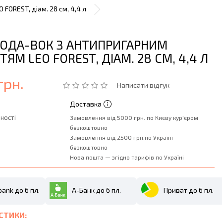
FOREST, діам. 28 см, 4,4 л
ОДА-ВОК З АНТИПРИГАРНИМ
ЯМ LEO FOREST, ДІАМ. 28 СМ, 4,4 Л
грн.
Написати відгук
Доставка
ності
Замовлення від 5000 грн. по Києву кур'єром
безкоштовно
Замовлення від 2500 грн.по Україні
безкоштовно
Нова пошта — згідно тарифів по Україні
ank до 6 пл.
А-Банк до 6 пл.
Приват до 6 пл.
СТИКИ: