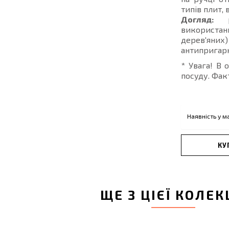
типів плит,
Догляд:
ре
використан
дерев'яних
антипригарн
* Увага! В 
посуду. Фак
Наявність у м
КУ
ЩЕ З ЦІЄЇ КОЛЕК