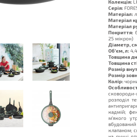
Колекція:
L
Серія:
FORE
Матеріал:
л
Матеріал к
Матеріал р
Покриття:
б
25 мікрон)
Діаметр, см
Об'єм, л:
4,
Товщина дн
Товщина ст
Розмір внут
Розмір зовн
Колір:
чорн
Особливост
сковороди-
розподіл т
антипригар
кадмій; фе
м'якого ут
вбудовани
клапаном; с
на ручці от