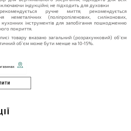
 включаючи індукційні; не підходить для духовки
комендується ручне миття; рекомендується
ня неметалічних (поліпропіленових, силіконових,
) кухонних інструментів для запобігання пошкодженню
ого покриття.
описі товару вказано загальний (розрахунковий) об`єм
тичний об`єм може бути менше на 10-15%.
агазинах
ПИТИ
ЦІЇ