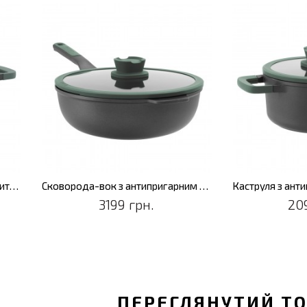
Каструля з антипригарним покриттям LEO FOREST, діам. 24 см, 4,4 л
Сковорода-вок з антипригарним покриттям LEO FOREST, діам. 28 см, 4,4 л
3199 грн.
20
ПЕРЕГЛЯНУТИЙ Т