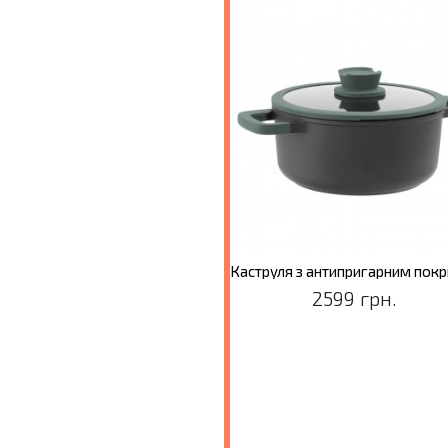
Сотейник з антипригарним покриттям LEO FOREST, діам 28 см, 4,7 л
2999 грн.
2599 грн.