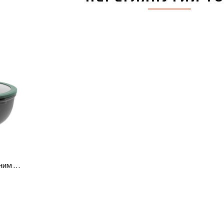
Сковорода-вок з антипригарним покриттям LEO FOREST, діам. 28 см, 4,4 л