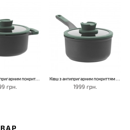
Каструля з антипригарним покриттям LEO FOREST, діам. 20 см, 2,7 л
Ківш з антипригарним покриттям LEO FOREST, діам. 18 см, 2 л
99 грн.
1999 грн.
ОВАР