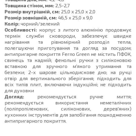
Товщина стінок, мм:
2,5-2,7
Розмір внутрішній, см:
25,0 x 25,0 x 2,0
Розмір зовнішній, см:
46,5 x 25,0 x 9,0
Колір:
чорний/зелений
Особливості:
корпус з литого алюмінію продовжує
термін служби сковороди, забезпечує швидке
нагрівання та рівномірний розподіл тепла,
полегшуючи приготування та догляд за посудом;
антипригарне покриття Ferno Green не містить ПФОК,
свинець та кадмій; фенольні ручки з силіконовою
вставкою для зручного м'якого утримання та
безпеки; 2-х шарове цільнодискове дно; на ручці
отвір для вертикального зберігання; підходить для
всіх типів плит, включаючи індукційні; не підходить
для духовки
Догляд:
рекомендується ручне миття;
рекомендується використання неметалічних
(поліпропіленових, силіконових, дерев'яних)
кухонних інструментів для запобігання пошкодженню
антипригарного покриття.