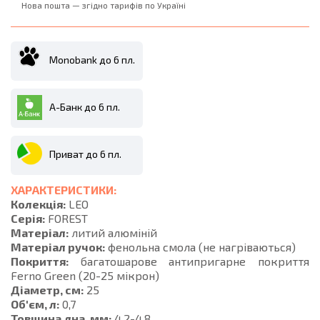
Нова пошта — згідно тарифів по Україні
Monobank до 6 пл.
А-Банк до 6 пл.
Приват до 6 пл.
ХАРАКТЕРИСТИКИ:
Колекція:
LEO
Серія:
FOREST
Матеріал:
литий алюміній
Матеріал ручок:
фенольна смола (не нагріваються)
Покриття:
багатошарове антипригарне покриття
Ferno Green (20-25 мікрон)
Діаметр, см:
25
Об'єм, л:
0,7
Товщина дна, мм:
4,2-4,8