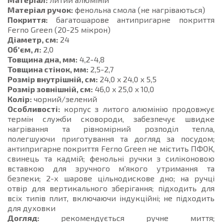
Матеріал ручок:
фенольна смола (не нагріваються)
Покриття:
багатошарове антипригарне покриття
Ferno Green (20-25 мікрон)
Діаметр, см:
24
Об'єм, л:
2,0
Товщина дна, мм:
4,2-4,8
Товщина стінок, мм:
2,5-2,7
Розмір внутрішній, см:
24,0 x 24,0 x 5,5
Розмір зовнішній, см:
46,0 x 25,0 x 10,0
Колір:
чорний/зелений
Особливості:
корпус з литого алюмінію продовжує
термін служби сковороди, забезпечує швидке
нагрівання та рівномірний розподіл тепла,
полегшуючи приготування та догляд за посудом;
антипригарне покриття Ferno Green не містить ПФОК,
свинець та кадмій; фенольні ручки з силіконовою
вставкою для зручного м'якого утримання та
безпеки; 2-х шарове цільнодискове дно; на ручці
отвір для вертикального зберігання; підходить для
всіх типів плит, включаючи індукційні; не підходить
для духовки
Догляд:
рекомендується ручне миття;