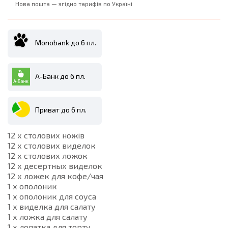
Нова пошта — згідно тарифів по Україні
Monobank до 6 пл.
А-Банк до 6 пл.
Приват до 6 пл.
12 х стoлoвих ножів
12 х столових виделок
12 х столових ложок
12 х десертных виделок
12 х ложек для кофе/чая
1 х ополоник
1 х ополоник для соуса
1 х виделка для салату
1 х ложка для салату
1 х лопатка для торту