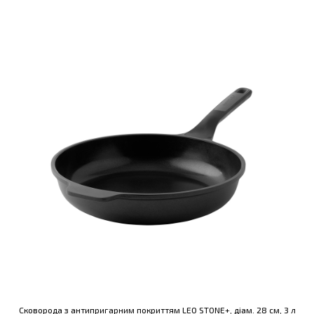
Сковорода з антипригарним покриттям LEO STONE+, діам. 28 см, 3 л