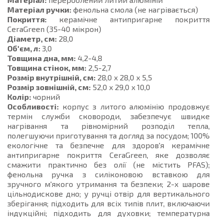
Матеріал ручки:
фенольна смола (не нагрівається)
Покриття:
керамічне антипригарне покриття
CeraGreen (35-40 мікрон)
Діаметр, см:
28,0
Об'єм, л:
3,0
Товщина дна, мм:
4,2-4,8
Товщина стінок, мм:
2,5-2,7
Розмір внутрішній, см:
28,0 x 28,0 x 5,5
Розмір зовнішній, см:
52,0 x 29,0 x 10,0
Колір:
чорний
Особливості:
корпус з литого алюмінію продовжує
термін служби сковороди, забезпечує швидке
нагрівання та рівномірний розподіл тепла,
полегшуючи приготування та догляд за посудом; 100%
екологічне та безпечне для здоров'я керамічне
антипригарне покриття CeraGreen, яке дозволяє
смажити практично без олії (не містить PFAS);
фенольна ручка з силіконовою вставкою для
зручного м'якого утримання та безпеки; 2-х шарове
цільнодискове дно; у ручці отвір для вертикального
зберігання; підходить для всіх типів плит, включаючи
індукційні; підходить для духовки; температурна